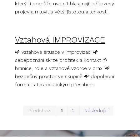
který ti pomůže uvolnit hlas, najít přirozený
projev a mluvit s větší jistotou a lehkostí.
Vztahová IMPROVIZACE
🌱 vztahové situace v improvizaci 🌱
sebepoznání skrze prožitek a kontakt 🌱
hranice, role a vztahové vzorce v praxi 🌱
bezpečný prostor ve skupině 🌱 dopolední
formát s terapeutickým přesahem
První
Posledn
Předchozí
1
2
Následující