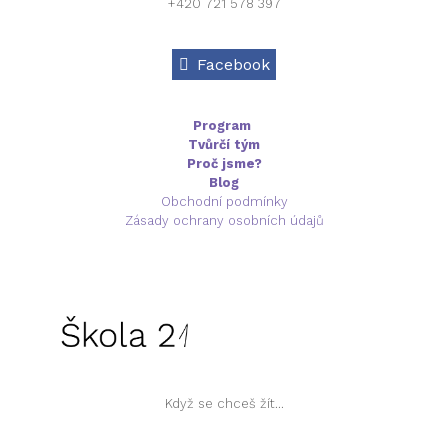
+420 721 578 397
Facebook
Program
Tvůrčí tým
Proč jsme?
Blog
Obchodní podmínky
Zásady ochrany osobních údajů
Když se chceš žít...