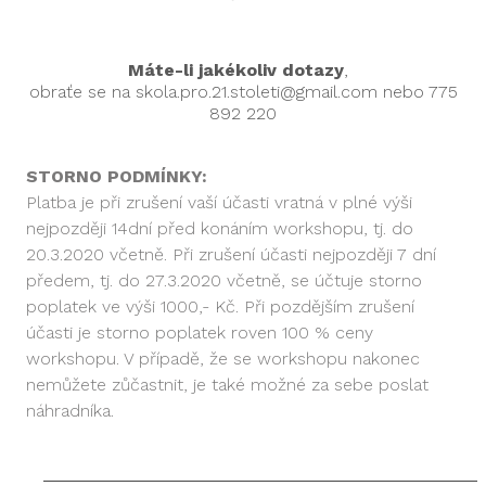
Máte-li jakékoliv dotazy
,
obraťe se na skola.pro.21.stoleti@gmail.com nebo 775
892 220
STORNO PODMÍNKY:
Platba je při zrušení vaší účasti vratná v plné výši
nejpozději 14dní před konáním workshopu, tj. do
20.3.2020 včetně. Při zrušení účasti nejpozději 7 dní
předem, tj. do 27.3.2020 včetně, se účtuje storno
poplatek ve výši 1000,- Kč. Při pozdějším zrušení
účasti je storno poplatek roven 100 % ceny
workshopu. V případě, že se workshopu nakonec
nemůžete zůčastnit, je také možné za sebe poslat
náhradníka.