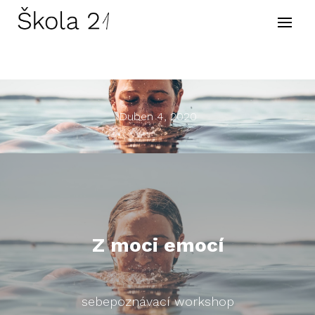
Prog
Tvůr
Kont
Duben 4, 2020
Z moci emocí
sebepoznávací workshop