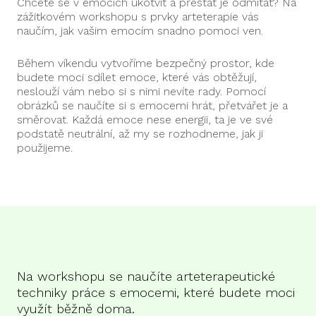
Chcete se v emocích ukotvit a přestat je odmítat? Na
zážitkovém workshopu s prvky arteterapie vás
naučím, jak vašim emocím snadno pomoci ven.
Během víkendu vytvoříme bezpečný prostor, kde
budete moci sdílet emoce, které vás obtěžují,
neslouží vám nebo si s nimi nevíte rady. Pomocí
obrázků se naučíte si s emocemi hrát, přetvářet je a
směrovat. Každá emoce nese energii, ta je ve své
podstatě neutrální, až my se rozhodneme, jak ji
použijeme.
Na workshopu se naučíte arteterapeutické
techniky práce s emocemi, které budete moci
využít běžně doma.