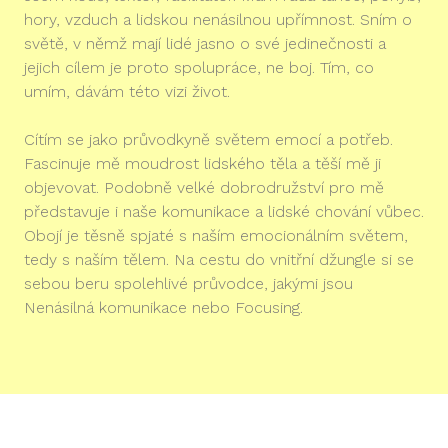
hory, vzduch a lidskou nenásilnou upřímnost. Sním o
světě, v němž mají lidé jasno o své jedinečnosti a
jejich cílem je proto spolupráce, ne boj. Tím, co
umím, dávám této vizi život.
Cítím se jako průvodkyně světem emocí a potřeb.
Fascinuje mě moudrost lidského těla a těší mě ji
objevovat. Podobně velké dobrodružství pro mě
představuje i naše komunikace a lidské chování vůbec.
Obojí je těsně spjaté s naším emocionálním světem,
tedy s naším tělem. Na cestu do vnitřní džungle si se
sebou beru spolehlivé průvodce, jakými jsou
Nenásilná komunikace nebo Focusing.