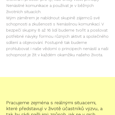
Nenásilné komunikace a používat je v běžných
životních situacích.
Mým záměrem je nabídnout skupině zájemců své
schopnosti a zkušenosti s Nenásilnou komunikací. V
bezpečí skupiny 8 až 16 lidí budeme tvořit a posilovat
potřebné návyky formou různých aktivit a společného
sdílení a objevování. Postupně tak budeme
prohlubovat i naše vědomí o principech nenásilí a naši
schopnost je žít v každém okamžiku našeho života.
Pracujeme zejména s reálnými situacemi,
které představují v životě účastníků výzvu, a
tak by rádi našli jiný způsob, jak se v nich