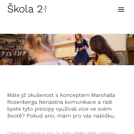
Prog
Tvůr
Kont
Únor 19, 2019
Máte již zkušenost s konceptem Marshalla
Rosenberga Nenásilná komunikace a rádi
byste tyto principy využívali více ve svém
životě? Pokud ano, mám pro vás nabídku.
Otevírám prostor pro ty, kdo chtějí vtělit principy