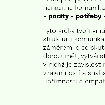
nenásilné komunik
- pocity -
potřeby 
Tyto kroky tvoří vni
strukturu komunikac
záměrem je se sku
dorozumět, vytvářet
v nichž je závislost
vzájemností a snah
upřímností a empati