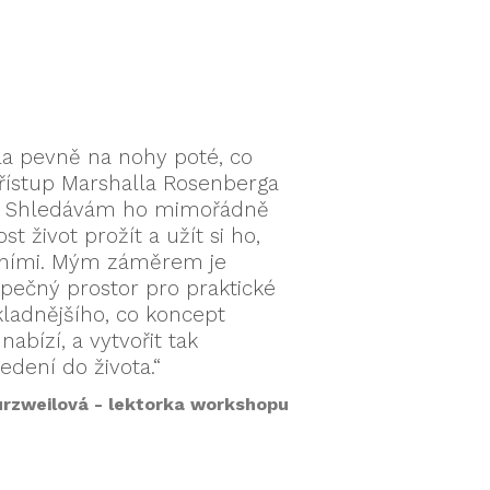
ila pevně na nohy poté, co
řístup Marshalla Rosenberga
. Shledávám ho mimořádně
 život prožít a užít si ho,
atními. Mým záměrem je
pečný prostor pro praktické
ladnějšího, co koncept
abízí, a vytvořit tak
edení do života.“
rzweilová - lektorka workshopu