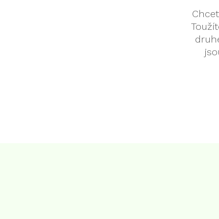
Chcet
Touží
druh
js