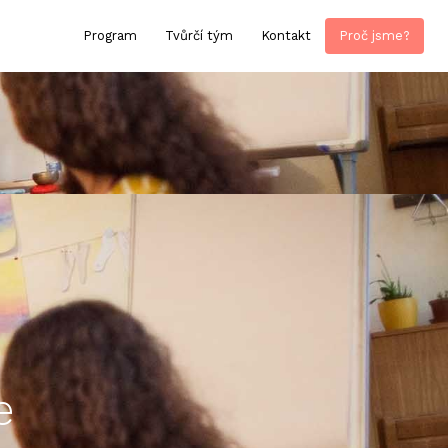
Program
Tvůrčí tým
Kontakt
Proč jsme?
e