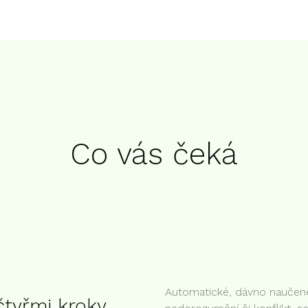
Co vás čeká
Automatické, dávno naučené
čtyřmi kroky