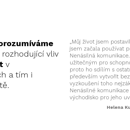
„Můj život jsem postav
orozumíváme
jsem začala používat p
rozhodující vliv
Nenásilná komunikace
užitečným pro schopnost
st
v
proto ho sdílím s ost
h a tím i
především vytvořit bez
vyzkoušení toho nejzák
tě.
Nenásilné komunikace n
východisko pro jeho uv
Helena Ku