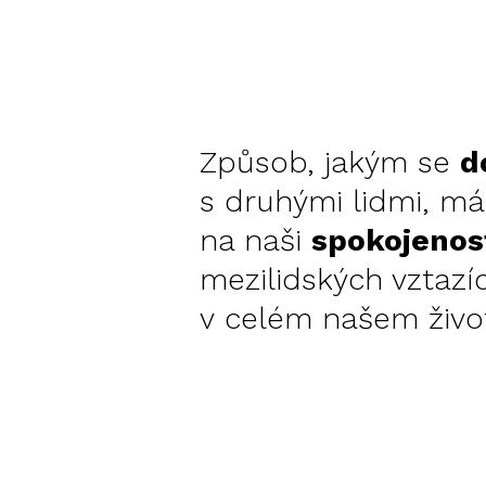
Způsob, jakým se
d
s druhými lidmi, má 
na naši
spokojeno
mezilidských vztazíc
v celém našem živo