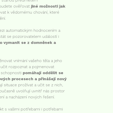
se stanou předmětem
 budete ověřovat
jiné možnosti jak
at k vědomému chování, které
ění.
mezi automatickým hodnocením a
tát se pozorovatelem událostí i
o vymanit se z domněnek a
novat vnímání vašeho těla a jeho
se učit rozpoznat a pojmenovat
o schopnosti
pomáhají oddělit se
ových procesech a přinášejí nový
 situace prožívat a učit se z nich,
oučasně uvolňují uvnitř nás prostor
ení a nacházení nových řešení.
kt s vašimi potřebami i potřebami