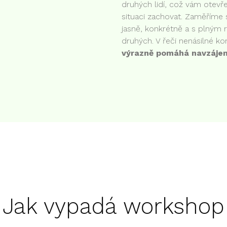
druhých lidí, což vám otevře
situaci zachovat. Zaměříme
jasně, konkrétně a s plným
druhých. V řeči nenásilné k
výrazně pomáhá navzáje
Jak vypadá workshop