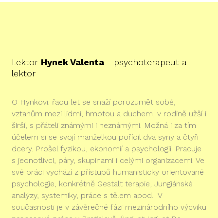
Lektor
Hynek Valenta
- psychoterapeut a
lektor
O Hynkovi: řadu let se snaží porozumět sobě,
vztahům mezi lidmi, hmotou a duchem, v rodině užší i
širší, s přáteli známými i neznámými. Možná i za tím
účelem si se svojí manželkou pořídil dva syny a čtyři
dcery. Prošel fyzikou, ekonomií a psychologií. Pracuje
s jednotlivci, páry, skupinami i celými organizacemi. Ve
své práci vychází z přístupů humanisticky orientované
psychologie, konkrétně Gestalt terapie, Jungiánské
analýzy, systemiky, práce s tělem apod. V
současnosti je v závěrečné fázi mezinárodního výcviku