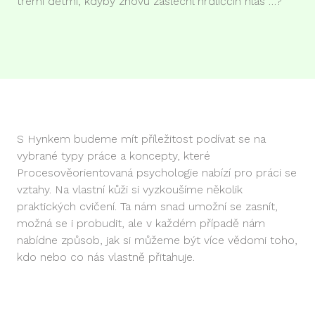
třemi dětmi, kdyby znovu zaslechl hrdliččin hlas …?
S Hynkem budeme mít příležitost podívat se na
vybrané typy práce a koncepty, které
Procesověorientovaná psychologie nabízí pro práci se
vztahy. Na vlastní kůži si vyzkoušíme několik
praktických cvičení. Ta nám snad umožní se zasnít,
možná se i probudit, ale v každém případě nám
nabídne způsob, jak si můžeme být více vědomi toho,
kdo nebo co nás vlastně přitahuje.