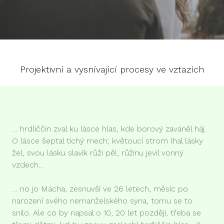
Projektivní a vysnívající procesy ve vztazích
… hrdliččin zval ku lásce hlas, kde borový zaváněl háj.
O lásce šeptal tichý mech; květoucí strom lhal lásky
žel, svou lásku slavík růži pěl, růžinu jevil vonný
vzdech…
… no jo Mácha, zesnuvší ve 26 letech, měsíc po
narození svého nemanželského syna, tomu se to
snilo. Ale co by napsal o 10, 20 let později, třeba se