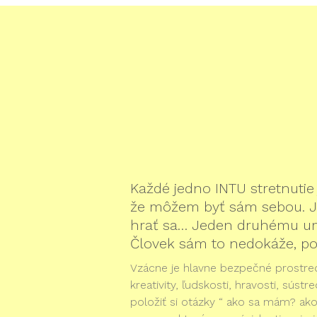
Každé jedno INTU stretnutie 
že môžem byť sám sebou. Je 
hrať sa… Jeden druhému umož
Človek sám to nedokáže, po
Vzácne je hlavne bezpečné prostre
kreativity, ľudskosti, hravosti, sús
položiť si otázky “ ako sa mám? a