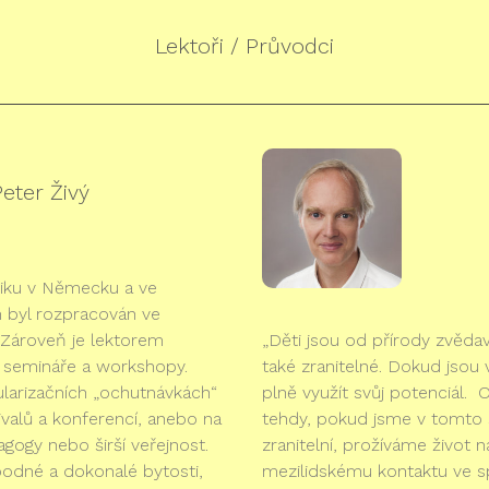
Lektoři / Průvodci
eter Živý
ogiku v Německu a ve
 byl rozpracován ve
. Zároveň je lektorem
„Děti jsou od přírody zvědavé
de semináře a workshopy.
také zranitelné. Dokud jsou
ularizačních „ochutnávkách“
plně využít svůj potenciál. 
tivalů a konferencí, anebo na
tehdy, pokud jsme v tomto s
agogy nebo širší veřejnost.
zranitelní, prožíváme život 
bodné a dokonalé bytosti,
mezilidskému kontaktu ve s