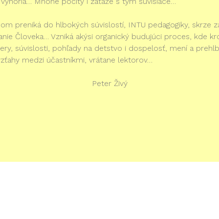
mi vynoria… Mnohé pocity i záťaže s tým súvisiace…
m preniká do hlbokých súvislostí, INTU pedagogiky, skrze z
vanie Človeka… Vzniká akýsi organický budujúci proces, kde kr
ery, súvislosti, pohľady na detstvo i dospelosť, mení a prehl
vzťahy medzi účastníkmi, vrátane lektorov…
Peter Živý