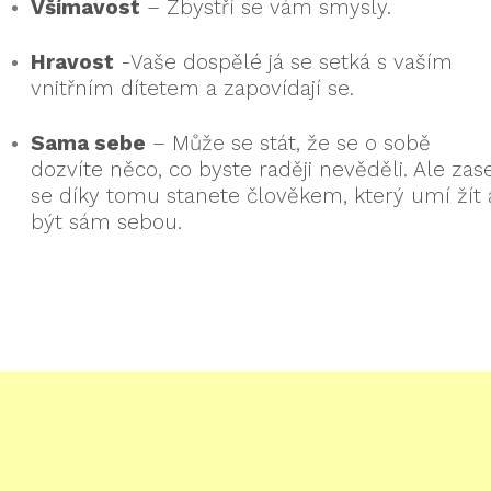
Všímavost
– Zbystří se vám smysly.
Hravost
-Vaše dospělé já se setká s vaším
vnitřním dítetem a zapovídají se.
Sama sebe
– Může se stát, že se o sobě
dozvíte něco, co byste raději nevěděli. Ale zas
se díky tomu stanete člověkem, který umí žít 
být sám sebou.