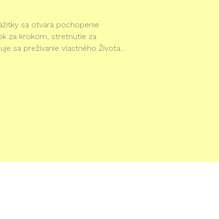
ážitky sa otvára pochopenie
ok za krokom, stretnutie za
buje sa prežívanie vlastného Života…