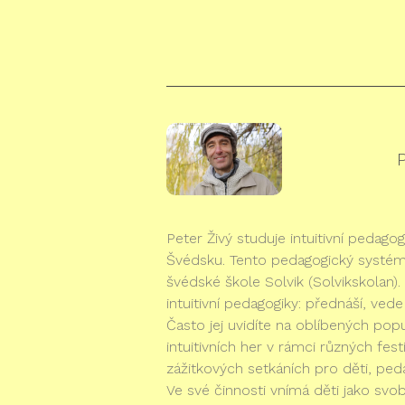
P
Peter Živý studuje intuitivní pedag
Švédsku. Tento pedagogický systém
švédské škole Solvik (Solvikskolan)
intuitivní pedagogiky: přednáší, ve
Často jej uvidíte na oblíbených pop
intuitivních her v rámci různých fes
zážitkových setkáních pro děti, ped
Ve své činnosti vnímá děti jako svo