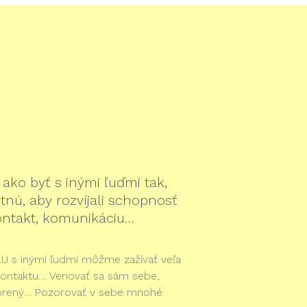
 ako byť s inými ľuďmi tak,
nú, aby rozvíjali schopnosť
kontakt, komunikáciu…
U s inými ľudmi môžme zažívať veľa
 i kontaktu… Venovať sa sám sebe,
onorený… Pozorovať v sebe mnohé