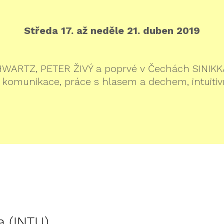
Středa 17. až neděle 21. duben 2019
WARTZ, PETER ŽIVÝ a poprvé v Čechách SINIK
 komunikace, práce s hlasem a dechem, intuitivn
a (INTU)