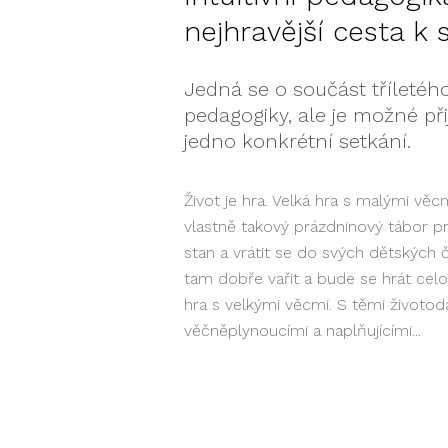
nejhravější cesta k
Jedná se o součást tříletého
pedagogiky, ale je možné při
jedno konkrétní setkání.
Život je hra. Velká hra s malými věcm
vlastně takový prázdninový tábor pr
stan a vrátit se do svých dětských 
tam dobře vařit a bude se hrát cel
hra s velkými věcmi. S těmi životo
věčněplynoucími a naplňujícími...