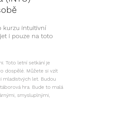
 sobě
 kurzu intuitivní
jet i pouze na toto
i. Toto letní setkání je
o dospělé. Můžete si vzít
či mladistvých let. Budou
otáborová hra. Bude to malá
dárnými, smysluplnými,