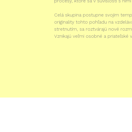
procesy, ktoré sa v súvislosti s ni
Celá skupina postupne svojim tempo
originality tohto pohľadu na vzdelá
stretnutím, sa roztvárajú nové rozm
Vznikajú veľmi osobné a priateľské 