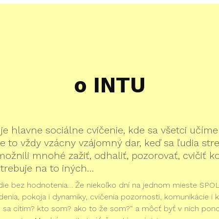
o INTU
je hlavne sociálne cvičenie, kde sa všetci učíme
to vždy vzácny vzájomný dar, keď sa ľudia stret
nili mnohé zažiť, odhaliť, pozorovať, cvičiť 
trebuje na to iných…
die bez hodnotenia… Že niekoľko dní na jednom mieste SPOL
tredenia, pokoja i dynamiky, cvičenia pozornosti, komunikácie
ko sa cítim? kto som? ako to že som?“ a môcť byť v nich p