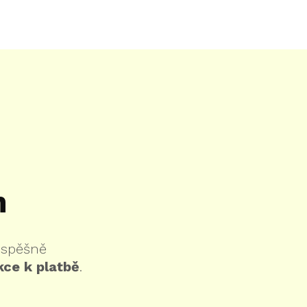
m
 úspěšně
kce k platbě
.