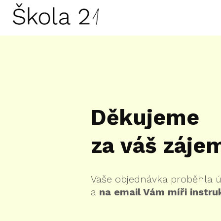
Děkujeme
za váš záje
Vaše objednávka proběhla
a
na email Vám míři instru